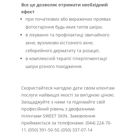
Все це дозволяє отримати необхідний
ефект
при початкових або виражених проявах
фотостаріння будь-яких типів шкіри,
в лікуванні та профілактиці звичайного
акне, вузликово-кістозного акне,
себорейного дерматиту та розацеї,
в комплексній терапії гіперпігментації
шкіри різного походження.
Скористайтеся нагодою дати своїм клієнтам
послуги найвищої якості за вигідною ціною.
Заощаджуйте з нами та піднімайте свій
професійний рівень з двофазними
пілінгами SWEET SKIN. Замовлення
приймаються за телефонами: (044) 224-70-
11, (050) 391-50-50, (050) 337-07-14