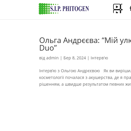
Ольга Андрєєва: “Мій ул
Duo”
від
admin
|
Бер 8, 2024
|
Інтерв'ю
Інтерв’ю з Ольгою Андрєєвою Як ви виріши
косметології почалася з акушерства, де я пр
рішенням, а швидше результатом певних жит