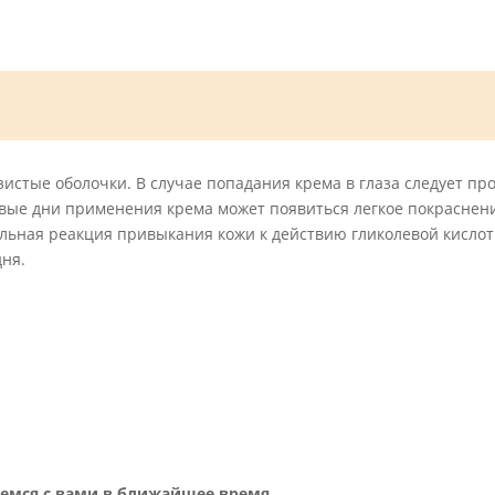
зистые оболочки. В случае попадания крема в глаза следует пр
ервые дни применения крема может появиться легкое покраснени
ьная реакция привыкания кожи к действию гликолевой кислот
дня.
жемся с вами в ближайшее время.