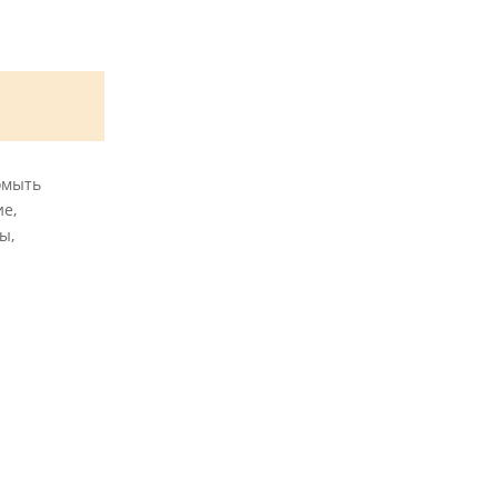
омыть
е,
ы,