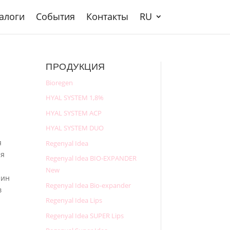
алоги
События
Контакты
RU
ПРОДУКЦИЯ
Bioregen
HYAL SYSTEM 1,8%
HYAL SYSTEM ACP
HYAL SYSTEM DUO
я
Regenyal Idea
ия
Regenyal Idea BIO-EXPANDER
New
чин
Regenyal Idea Bio-expander
в
Regenyal Idea Lips
Regenyal Idea SUPER Lips